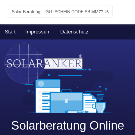
Solar-Beratung! - GUTSCHEIN CODE SB MM77U6