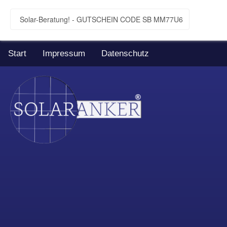
Solar-Beratung! - GUTSCHEIN CODE SB MM77U6